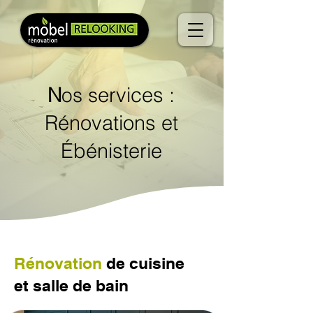
ervices :
N
os
s
Rénovations et
Ébénisterie
Rénovation
de cuisine
et salle de bain