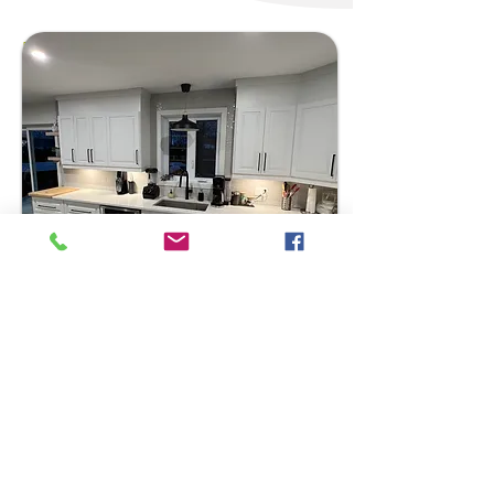
Resurfaçage
d'armoires
Nous redonnons vie à vos armoires
existantes tout en conservant leur
structure originale.
Notre processus inclut le démontage
minutieux des portes, leur désinfection