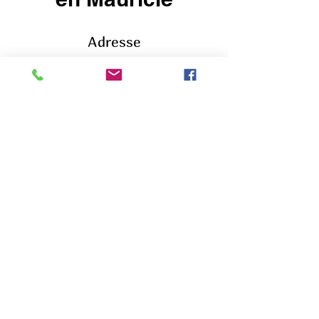
Adresse
445 A rue Dessureault, Trois-
Rivières, QC
Téléphone
819-383-5020
Horaire
Lun - Jeu
8:00 – 17:00
Vendredi
8:00 – 12:00
Sam - Dim
FERMÉ
Suivez-nous sur Facebook